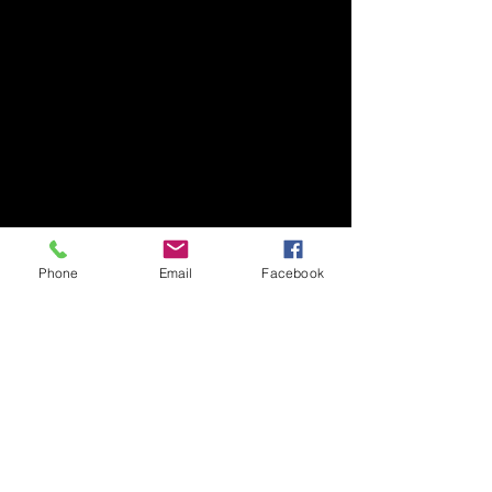
03
04
Phone
Email
Facebook
05
JEUGDKARATEKAMP