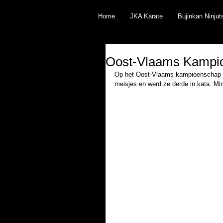
Home
JKA Karate
Bujinkan Ninjut
Oost-Vlaams Kampi
Op het Oost-Vlaams kampioenschap 
meisjes en werd ze derde in kata. Mi