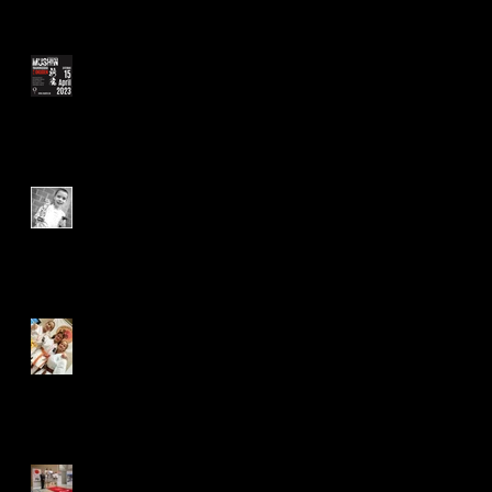
Recent Posts
MUSHIN Eerste trainingsdag
'Okuden' 15/04/2023
Vice-Vlaams kampioen
karate | Xander
Manon, Anouck & Rhode op
het PODIUM Beker van
Oostkamp | KATA
Brons kumite op Dynamic