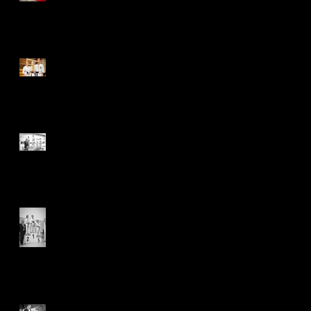
Cup
Rhode Algemeen Belgisch
kampioene
Zilver voor Rhode op Vlaams
kampioenschap
GALA tornooi | GOUD &
ZILVER
ZILVER OP VLAAMS