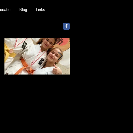
ocatie
Blog
Links
Featured Posts
Manon, Anouck &
Brons kumite op
Rhode op het
Dynamic Cup
PODIUM Beker van
Oostkamp | KATA