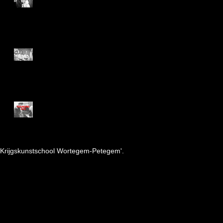
KAMPIOENSCHAP
OOST-VLAAMS
Kampioenschap 2019
OPEN PRACTICE |
TOGAKURE-RYŪ 戸隠流忍
法体術
Kri
jgskunstschool Wortegem-Petegem'.