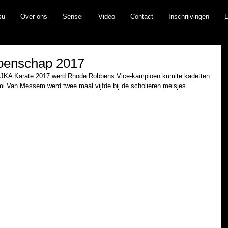
su
Over ons
Sensei
Video
Contact
Inschrijvingen
L
oenschap 2017
JKA Karate 2017 werd Rhode Robbens Vice-kampioen kumite kadetten 
mi Van Messem werd twee maal vijfde bij de scholieren meisjes.