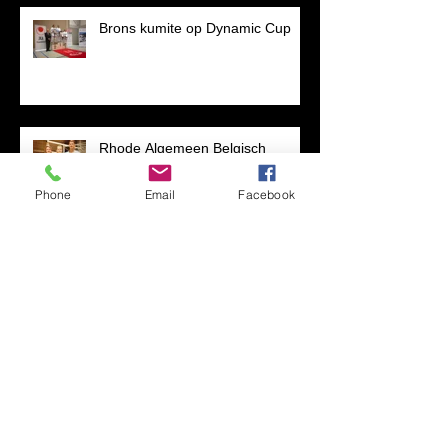
Brons kumite op Dynamic Cup
Rhode Algemeen Belgisch
kampioene
Phone
Email
Facebook
Zilver voor Rhode op Vlaams
kampioenschap
GALA tornooi | GOUD & ZILVER