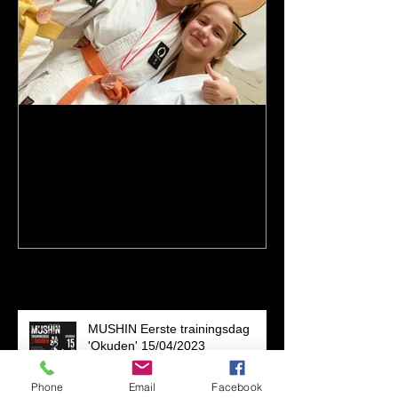
Manon, Anouck & Rhode op
Brons kumite 
het PODIUM Beker van
Cup
Oostkamp | KATA
Recent gepost
MUSHIN Eerste trainingsdag
'Okuden' 15/04/2023
Phone
Email
Facebook