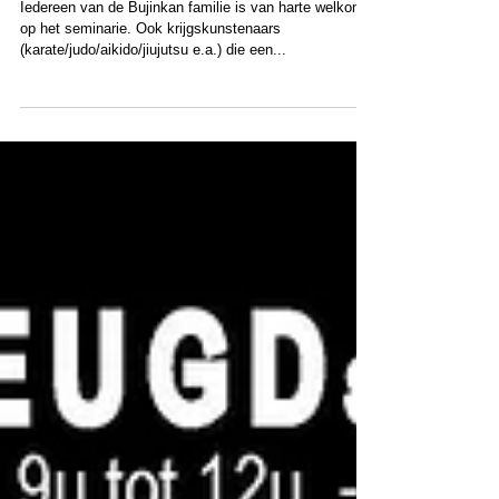
FUDōSHIN 'OPEN'
SEMINAR | zo08/01/2017
Iedereen van de Bujinkan familie is van harte welkom
op het seminarie. Ook krijgskunstenaars
(karate/judo/aikido/jiujutsu e.a.) die een...